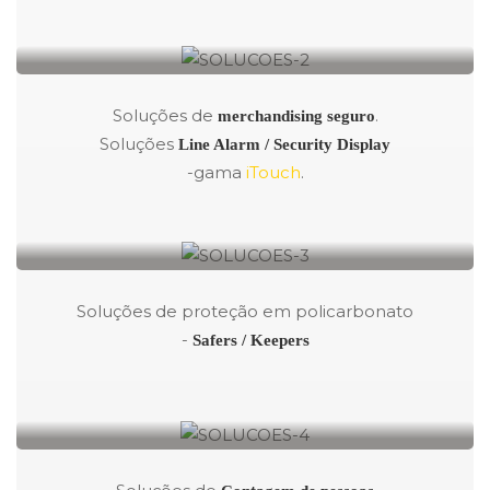
2Expose & Promote
Soluções de
.
merchandising seguro
Soluções
Line Alarm / Security Display
-gama
iTouch
.
2Make it Safer
Soluções de proteção em policarbonato
-
Safers / Keepers
2Count