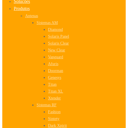
Soluções
Produtos
Antenas
Sistemas AM
Diamond
Solaris Panel
Solaris Clear
New Clear
Vanguard
Afuris
Doorman
Genesys
Titan
Titan XL
Xtender
Sistemas RF
Fashion
Sintety
Dark Xpirit