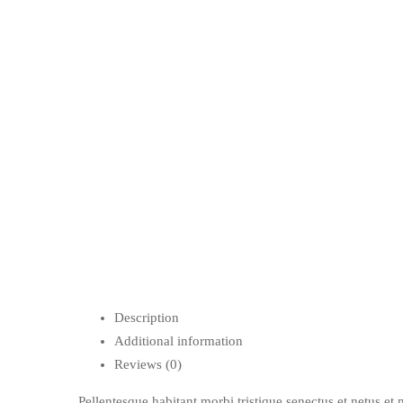
Description
Additional information
Reviews (0)
Pellentesque habitant morbi tristique senectus et netus et 