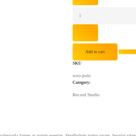
Master
Wireless
Mouse
quantity
Add to cart
Add to wi
SKU
woo-polo
Category:
Record Studio
malesuada fames ac turpis egestas. Vestibulum tortor quam, feugiat vitae, 